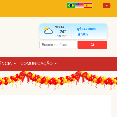
SEXTA
13.7
km/h
24°
50%
19°
27°
ÊNCIA
COMUNICAÇÃO