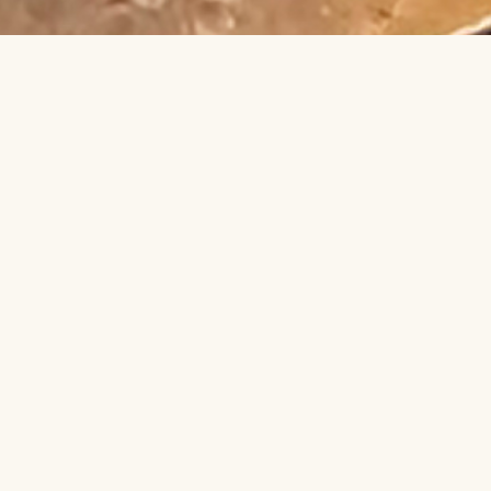
segunda-feira a sexta-feira das 08h00 às 17h00 de segund
Av. Dr. Couto Júnior, 234
CEP: 17430-007
(14) 3473-8705
(14) 34738-705