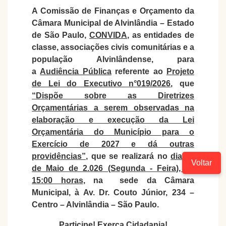
A Comissão de Finanças e Orçamento da
Câmara Municipal de Alvinlândia – Estado
de São Paulo,
CONVIDA
,
as entidades de
classe, associações civis comunitárias e a
população Alvinlândense, para
a
Audiência Pública
referente ao
Projeto
de Lei do Executivo n°019/2026
, que
“Dispõe sobre as Diretrizes
Orçamentárias a serem observadas na
elaboração e execução da Lei
Orçamentária do Município para o
Exercício de 2027 e dá outras
providências”
, que se realizará no
dia 11
Voltar
de Maio de 2.026 (Segunda - Feira), às
15:00 horas
, na sede da Câmara
Municipal, à Av. Dr. Couto Júnior, 234 –
Centro – Alvinlândia – São Paulo.
Participe
! Exerça Cidadania!