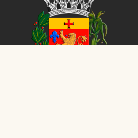
CÂMARA MUNICIPAL DE
ALVINLÂNDIA
26
- Todos os direitos reservados - Dados atualizados em tempo