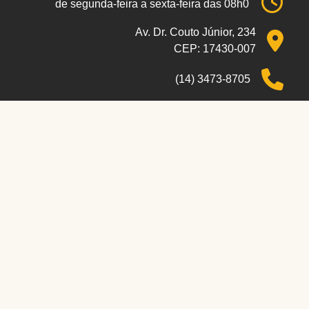
de segunda-feira a sexta-feira das 08h00 às 17h00 de se
Av. Dr. Couto Júnior, 234
CEP: 17430-007
(14) 3473-8705
(14) 34738-705
secretaria@cmalvinlandia.sp.gov.br
Localizar no mapa
WebMail
 real.