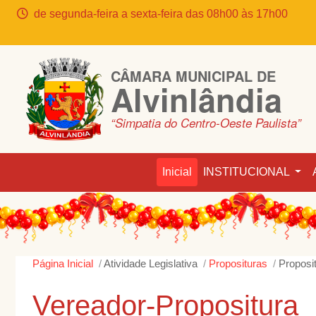
de segunda-feira a sexta-feira das 08h00 às 17h00
CÂMARA MUNICIPAL DE
Alvinlândia
“Simpatia do Centro-Oeste Paulista”
Inicial
INSTITUCIONAL
Página Inicial
Atividade Legislativa
Proposituras
Proposi
Vereador-Propositura