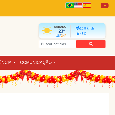
SÁBADO
10.8
km/h
23°
48%
18°
34°
ÊNCIA
COMUNICAÇÃO