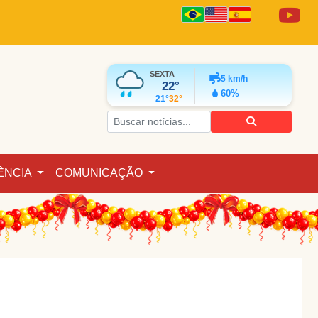
SEXTA
5
km/h
22°
60%
21°
32°
ÊNCIA
COMUNICAÇÃO