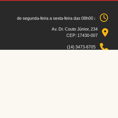
e segunda-feira a sexta-feira das 08h00 às 17h00 de segu
Av. Dr. Couto Júnior, 234
CEP: 17430-007
(14) 3473-8705
(14) 34738-705
secretaria@cmalvinlandia.sp.gov.br
Localizar no mapa
WebMail