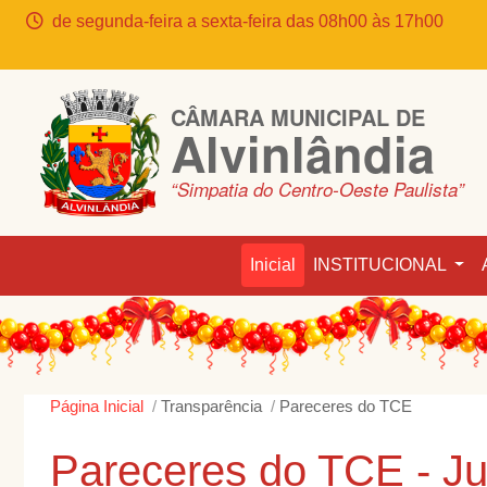
de segunda-feira a sexta-feira das 08h00 às 17h00
CÂMARA MUNICIPAL DE
Alvinlândia
“Simpatia do Centro-Oeste Paulista”
Inicial
INSTITUCIONAL
Página Inicial
Transparência
Pareceres do TCE
Pareceres do TCE - J