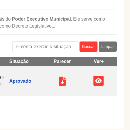
ais do
Poder Executivo Municipal
. Ele serve como
omo Decreto Legislativo...
Buscar
Limpar
Situação
Parecer
Ver+
IO
Aprovado
s