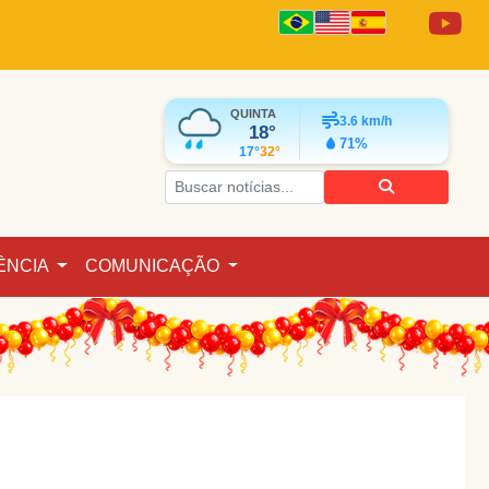
QUINTA
3.6
km/h
18°
71%
17°
32°
ÊNCIA
COMUNICAÇÃO