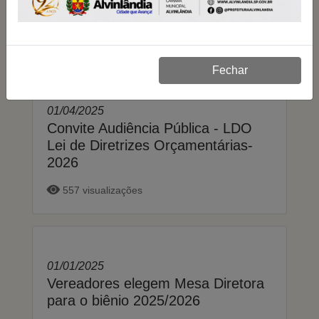
Fechar
01/04/2025
Convite Audiência Pública - LDO
Lei de Diretrizes Orçamentárias-
2026
557 visualizações
01/01/2025
Vereadores elegem Mesa Diretora
para o biênio 2025/2026