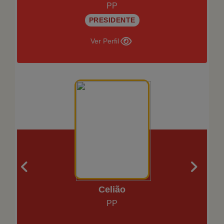
PP
PRESIDENTE
Ver Perfil
Celião
PP