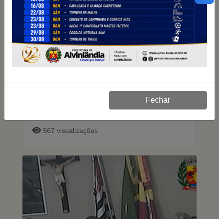
01/04/2025
Convite Audiência Pública - LDO
Lei de Diretrizes Orçamentárias-
Fechar
2026
567 visualizações